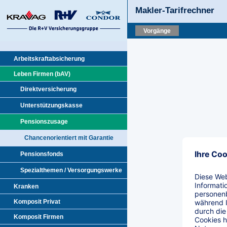
Makler-Tarifrechner
Vorgänge
Arbeitskraftabsicherung
Leben Firmen (bAV)
Direktversicherung
Unterstützungskasse
Pensionszusage
Chancenorientiert mit Garantie
Pensionsfonds
Spezialthemen / Versorgungswerke
Kranken
Komposit Privat
Komposit Firmen